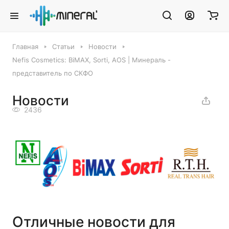
Главная
Статьи
Новости
Nefis Cosmetics: BiMAX, Sorti, AOS | Минераль -
представитель по СКФО
Новости
2436
Отличные новости для