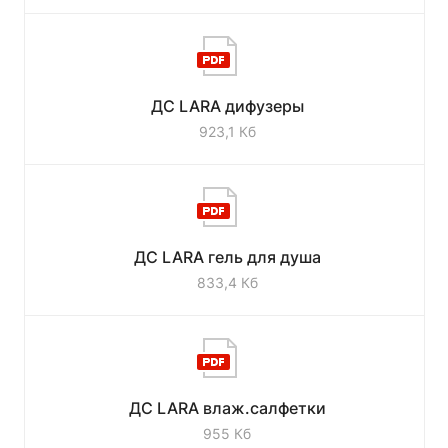
ДС LARA дифузеры
923,1 Кб
ДС LARA гель для душа
833,4 Кб
ДС LARA влаж.салфетки
955 Кб