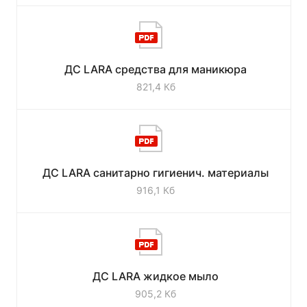
ДС LARA средства для маникюра
821,4 Кб
ДС LARA санитарно гигиенич. материалы
916,1 Кб
ДС LARA жидкое мыло
905,2 Кб