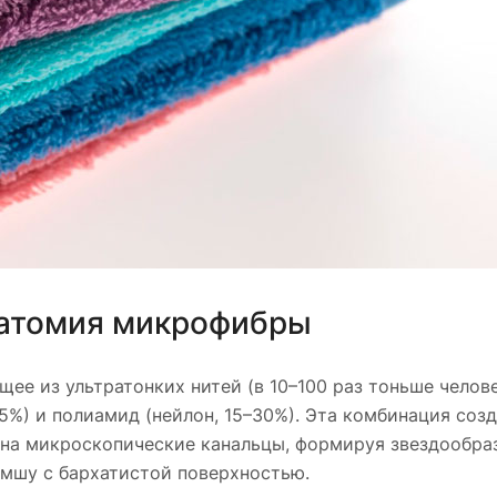
натомия микрофибры
ее из ультратонких нитей (в 10–100 раз тоньше челов
5%) и полиамид (нейлон, 15–30%). Эта комбинация соз
 на микроскопические канальцы, формируя звездообраз
амшу с бархатистой поверхностью.