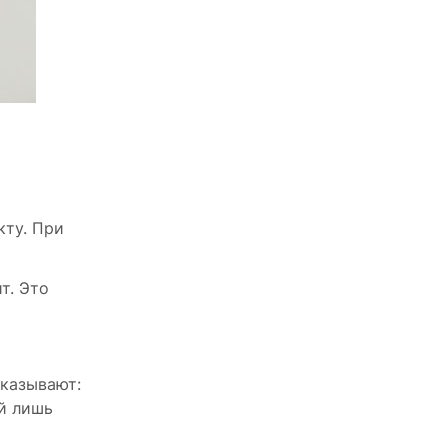
кту. При
т. Это
оказывают:
й лишь