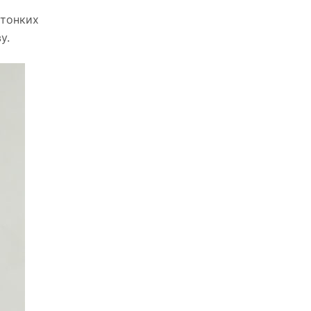
 тонких
у.