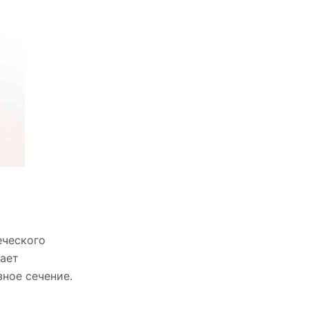
еческого
дает
ное сечение.