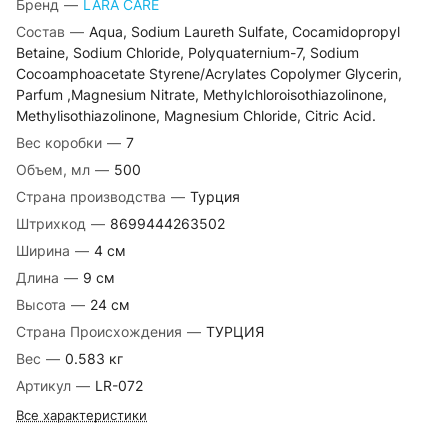
Бренд
—
LARA CARE
Состав
—
Aqua, Sodium Laureth Sulfate, Cocamidopropyl
Betaine, Sodium Chloride, Polyquaternium-7, Sodium
Cocoamphoacetate Styrene/Acrylates Copolymer Glycerin,
Parfum ,Magnesium Nitrate, Methylchloroisothiazolinone,
Methylisothiazolinone, Magnesium Chloride, Citric Acid.
Вес коробки
—
7
Объем, мл
—
500
Страна производства
—
Турция
Штрихкод
—
8699444263502
Ширина
—
4 cм
Длина
—
9 cм
Высота
—
24 cм
Страна Происхождения
—
ТУРЦИЯ
Вес
—
0.583 кг
Артикул
—
LR-072
Все характеристики