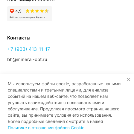
Контакты
+7 (903) 413-11-17
bh@mineral-opt.ru
357820, Ставропольский край
Мы используем файлы cookie, разработанные нашими
г. Георгиевск,
специалистами и третьими лицами, для анализа
ул. Октябрьская № 151
событий на нашем веб-сайте, что позволяет нам
улучшать взаимодействие с пользователями и
обслуживание. Продолжая просмотр страниц нашего
сайта, вы принимаете условия его использования.
© 2026 Все права защищены
Более подробные сведения смотрите в нашей
Политике в отношении файлов Cookie
.
ИНН 2630002956
КПП 2630001001
ОГРН