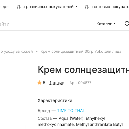
неры
Для розничных покупателей
Для оптовых покупат
Каталог
по уходу за кожей
Крем солнцезащитный 30гр Yoko для лица
Крем солнцезащитн
5
1 отзыв
Арт.
004877
Характеристики
Бренд
—
TIME TO THAI
Состав
—
Aqua (Water), Ethylhexyl
methoxycinnamate, Methyl anthranilate Butyl