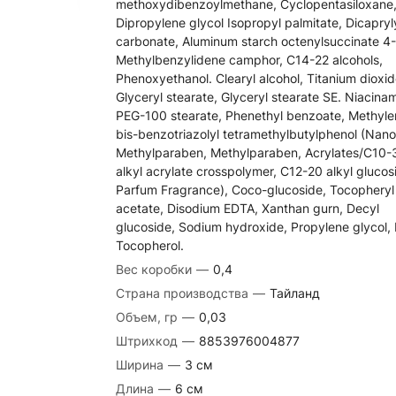
methoxydibenzoylmethane, Cyclopentasiloxane
Dipropylene glycol Isopropyl palmitate, Dicapryl
carbonate, Aluminum starch octenylsuccinate 4-
Methylbenzylidene camphor, C14-22 alcohols,
Phenoxyethanol. Clearyl alcohol, Titanium dioxid
Glyceryl stearate, Glyceryl stearate SE. Niacina
PEG-100 stearate, Phenethyl benzoate, Methyle
bis-benzotriazolyl tetramethylbutylphenol (Nano
Methylparaben, Methylparaben, Acrylates/C10-
alkyl acrylate crosspolymer, C12-20 alkyl glucos
Parfum Fragrance), Coco-glucoside, Tocopheryl
acetate, Disodium EDTA, Xanthan gurn, Decyl
glucoside, Sodium hydroxide, Propylene glycol,
Tocopherol.
Вес коробки
—
0,4
Страна производства
—
Тайланд
Объем, гр
—
0,03
Штрихкод
—
8853976004877
Ширина
—
3 cм
Длина
—
6 cм