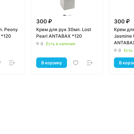
300 ₽
300 ₽
л. Peony
Крем для рук 30мл. Lost
Крем для
 *120
Pearl ANTABAX *120
Jasmine 
ANTABAX
0
Есть в наличии
0
Есть
В корзину
В корз