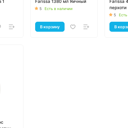
в 1
Farissa 1380 мл Яичный
Farissa 
перхоти
5
Есть в наличии
5
Есть
В корзину
В корз
ос