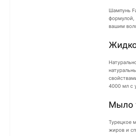
Шампунь Fa
формулой, 
вашим вол
Жидкое
Натурально
натуральн
свойствами
4000 мл с 
Мыло 
Турецкое м
жиров и сп