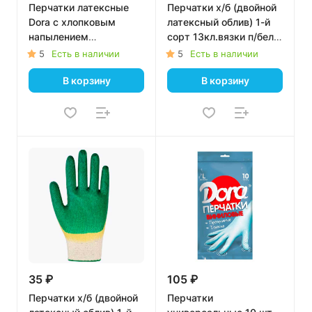
Перчатки латексные
Перчатки х/б (двойной
Dora с хлопковым
латексный облив) 1-й
напылением
сорт 13кл.вязки п/бел
"Универсальные", Цвет
Оверлок/зел
5
Есть в наличии
5
Есть в наличии
Желтый, Размер S,
В корзину
В корзину
(240)
35 ₽
105 ₽
Перчатки х/б (двойной
Перчатки