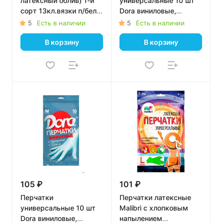
латексный облив) 1-й
универсальные 10 шт
сорт 13кл.вязки п/бел
Dora виниловые,
Х-нить/зел
размер - L
5
Есть в наличии
5
Есть в наличии
В корзину
В корзину
105 ₽
101 ₽
Перчатки
Перчатки латексные
универсальные 10 шт
Malibri с хлопковым
Dora виниловые,
напылением