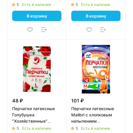
размер - M
"Универсальные"
5
Есть в наличии
5
Есть в наличии
(Зелёный, L)
В корзину
В корзину
48 ₽
101 ₽
Перчатки латексные
Перчатки латексные
Голубушка
Malibri с хлопковым
"Хозяйственные"
напылением
(Молочный, Размер: L)
"Универсальные"
5
Есть в наличии
5
Есть в наличии