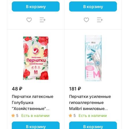
(Зелёный, M)
В корзину
В корзину
48 ₽
181 ₽
Перчатки латексные
Перчатки усиленные
Голубушка
гипоаллергенные
"Хозяйственные"
Malibri виниловые
(Молочный, Размер: M)
(Белый с голубыми
5
Есть в наличии
5
Есть в наличии
пальцами M)
В корзину
В корзину