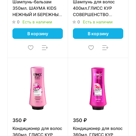
Шампунь-бальзам
Шампунь для волос
350мл. ШАУМА KIDS
400мл.ГЛИСС КУР
НЕЖНЫЙ И БЕРЕЖНЫЙ
СОВЕРШЕНСТВО
УХОД Д/ДЕВОЧЕК *10
ОКРАШЕННЫХ ВОЛОС
0
Есть в наличии
0
Есть в наличии
*12
В корзину
В корзину
350 ₽
350 ₽
Кондиционер для волос
Кондиционер для волос
360мл. ГЛИСС КУР
360мл. ГЛИСС КУР