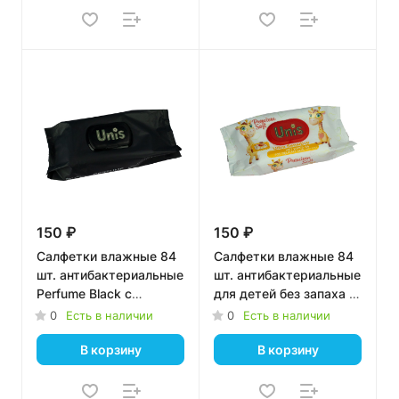
150 ₽
150 ₽
Салфетки влажные 84
Салфетки влажные 84
шт. антибактериальные
шт. антибактериальные
Perfume Black с
для детей без запаха с
клапаном ТМ Unis
клапаном ТМ Unis
0
Есть в наличии
0
Есть в наличии
В корзину
В корзину